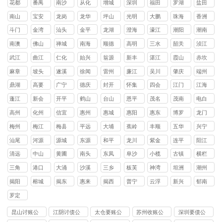
花都
番禺
南沙
从化
增城
深圳
福田
罗湖
盐田
区
区
区
区
区
区
区
区
南山
宝安
龙岗
龙华
坪山
光明
大鹏
珠海
香洲
区
区
区
区
区
区
新区
区
斗门
金湾
汕头
金平
龙湖
澄海
濠江
潮阳
潮南
区
区
区
区
区
区
区
区
南澳
佛山
禅城
南海
顺德
高明
三水
韶关
浈江
县
区
区
区
区
区
区
武江
曲江
仁化
始兴
翁源
新丰
湛江
霞山
赤坎
区
区
县
县
县
县
区
区
麻章
坡头
遂溪
徐闻
雷州
廉江
吴川
肇庆
端州
区
区
县
县
市
市
市
区
鼎湖
高要
广宁
德庆
封开
怀集
四会
江门
江海
区
区
县
县
县
县
市
区
蓬江
新会
开平
鹤山
台山
恩平
茂名
茂南
电白
区
区
县
县
县
县
区
区
高州
化州
信宜
惠州
惠城
惠阳
惠东
博罗
龙门
市
市
市
区
区
县
县
县
梅州
梅江
梅县
平远
大埔
蕉岭
丰顺
五华
兴宁
区
区
县
县
县
县
县
市
汕尾
河源
源城
东源
和平
龙川
紫金
连平
阳江
区
县
县
县
县
县
清远
中山
黄圃
南头
东凤
阜沙
小榄
古镇
横栏
镇
镇
镇
镇
镇
镇
镇
三角
港口
大涌
沙溪
三乡
板芙
神湾
坦洲
潮州
镇
镇
镇
镇
镇
镇
镇
镇
揭阳
榕城
揭东
惠来
揭西
普宁
云浮
新兴
郁南
区
区
县
县
市
县
县
罗定
市
昆山讨账公
江阴讨债公
太仓要账公
苏州收账公
深圳要债公