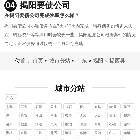
04
揭阳要债公司
在揭阳要债公司完成效率怎么样？
揭阳要债公司小额债务均在7天~30天内完成，特殊债务如债务人失
踪，转移资产等等则用时会较长一些，揭阳追账公司根据案件的情况
而定，正常债务追讨仅需一个月即可完成。
位置：
首页
»
城市分站
»
广东
»
揭阳
»
揭西县
城市分站
广东
东莞
石龙
石排
茶山
企石
桥头
东坑
横沥
常平
镇
镇
镇
镇
镇
镇
镇
镇
虎门
长安
沙田
厚街
寮步
大岭
大朗
黄江
樟木
镇
镇
镇
镇
镇
山镇
镇
镇
头镇
谢岗
塘厦
清溪
凤岗
麻涌
中堂
高埗
石碣
望牛
镇
镇
镇
镇
镇
镇
镇
镇
墩镇
洪梅
道滘
广州
越秀
海珠
荔湾
天河
白云
黄埔
镇
镇
区
区
区
区
区
区