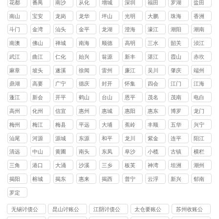
花都
番禺
南沙
从化
增城
深圳
福田
罗湖
盐田
区
区
区
区
区
区
区
区
南山
宝安
龙岗
龙华
坪山
光明
大鹏
珠海
香洲
区
区
区
区
区
区
新区
区
斗门
金湾
汕头
金平
龙湖
澄海
濠江
潮阳
潮南
区
区
区
区
区
区
区
区
南澳
佛山
禅城
南海
顺德
高明
三水
韶关
浈江
县
区
区
区
区
区
区
武江
曲江
仁化
始兴
翁源
新丰
湛江
霞山
赤坎
区
区
县
县
县
县
区
区
麻章
坡头
遂溪
徐闻
雷州
廉江
吴川
肇庆
端州
区
区
县
县
市
市
市
区
鼎湖
高要
广宁
德庆
封开
怀集
四会
江门
江海
区
区
县
县
县
县
市
区
蓬江
新会
开平
鹤山
台山
恩平
茂名
茂南
电白
区
区
县
县
县
县
区
区
高州
化州
信宜
惠州
惠城
惠阳
惠东
博罗
龙门
市
市
市
区
区
县
县
县
梅州
梅江
梅县
平远
大埔
蕉岭
丰顺
五华
兴宁
区
区
县
县
县
县
县
市
汕尾
河源
源城
东源
和平
龙川
紫金
连平
阳江
区
县
县
县
县
县
清远
中山
黄圃
南头
东凤
阜沙
小榄
古镇
横栏
镇
镇
镇
镇
镇
镇
镇
三角
港口
大涌
沙溪
三乡
板芙
神湾
坦洲
潮州
镇
镇
镇
镇
镇
镇
镇
镇
揭阳
榕城
揭东
惠来
揭西
普宁
云浮
新兴
郁南
区
区
县
县
市
县
县
罗定
市
无锡讨债公
昆山讨账公
江阴讨债公
太仓要账公
苏州收账公