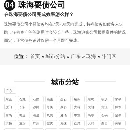
04
珠海要债公司
在珠海要债公司完成效率怎么样？
珠海要债公司小额债务均在7天~30天内完成，特殊债务如债务人失
踪，转移资产等等则用时会较长一些，珠海追账公司根据案件的情况
而定，正常债务追讨仅需一个月即可完成。
位置：
首页
»
城市分站
»
广东
»
珠海
»
斗门区
城市分站
广东
东莞
石龙
石排
茶山
企石
桥头
东坑
横沥
常平
镇
镇
镇
镇
镇
镇
镇
镇
虎门
长安
沙田
厚街
寮步
大岭
大朗
黄江
樟木
镇
镇
镇
镇
镇
山镇
镇
镇
头镇
谢岗
塘厦
清溪
凤岗
麻涌
中堂
高埗
石碣
望牛
镇
镇
镇
镇
镇
镇
镇
镇
墩镇
洪梅
道滘
广州
越秀
海珠
荔湾
天河
白云
黄埔
镇
镇
区
区
区
区
区
区