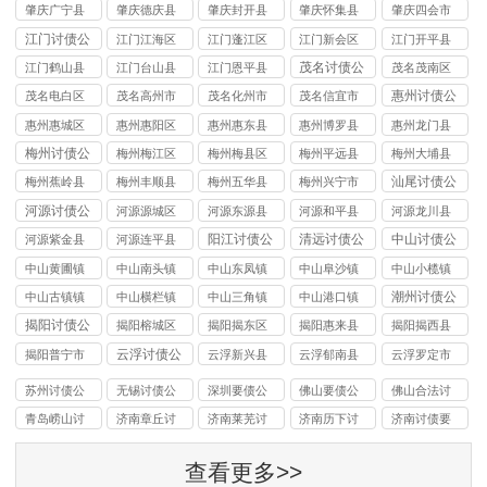
司
讨债公司
讨债公司
讨债公司
讨债公司
肇庆广宁县
肇庆德庆县
肇庆封开县
肇庆怀集县
肇庆四会市
讨债公司
讨债公司
讨债公司
讨债公司
讨债公司
江门讨债公
江门江海区
江门蓬江区
江门新会区
江门开平县
司
讨债公司
讨债公司
讨债公司
讨债公司
茂名讨债公
江门鹤山县
江门台山县
江门恩平县
茂名茂南区
司
讨债公司
讨债公司
讨债公司
讨债公司
惠州讨债公
茂名电白区
茂名高州市
茂名化州市
茂名信宜市
司
讨债公司
讨债公司
讨债公司
讨债公司
惠州惠城区
惠州惠阳区
惠州惠东县
惠州博罗县
惠州龙门县
讨债公司
讨债公司
讨债公司
讨债公司
讨债公司
梅州讨债公
梅州梅江区
梅州梅县区
梅州平远县
梅州大埔县
司
讨债公司
讨债公司
讨债公司
讨债公司
汕尾讨债公
梅州蕉岭县
梅州丰顺县
梅州五华县
梅州兴宁市
司
讨债公司
讨债公司
讨债公司
讨债公司
河源讨债公
河源源城区
河源东源县
河源和平县
河源龙川县
司
讨债公司
讨债公司
讨债公司
讨债公司
阳江讨债公
清远讨债公
中山讨债公
河源紫金县
河源连平县
司
司
司
讨债公司
讨债公司
中山黄圃镇
中山南头镇
中山东凤镇
中山阜沙镇
中山小榄镇
讨债公司
讨债公司
讨债公司
讨债公司
讨债公司
潮州讨债公
中山古镇镇
中山横栏镇
中山三角镇
中山港口镇
司
讨债公司
讨债公司
讨债公司
讨债公司
揭阳讨债公
揭阳榕城区
揭阳揭东区
揭阳惠来县
揭阳揭西县
司
讨债公司
讨债公司
讨债公司
讨债公司
云浮讨债公
揭阳普宁市
云浮新兴县
云浮郁南县
云浮罗定市
司
讨债公司
讨债公司
讨债公司
讨债公司
苏州讨债公
无锡讨债公
深圳要债公
佛山要债公
佛山合法讨
司
司
司
司
债公司
青岛崂山讨
济南章丘讨
济南莱芜讨
济南历下讨
济南讨债要
债公司
债公司
债公司
债
账
查看更多>>