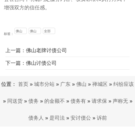
增强双方的信任感。
佛山
佛山
全部
标签：
讨债
讨债
公司
上一篇：佛山老牌讨债公司
下一篇：佛山讨债公司
位置：
首页
»
城市分站
»
广东
»
佛山
»
禅城区
»
纠纷应该
»
同送货
»
债务
»
的金额不
»
债务有
»
请求保
»
声称无
»
债务人
»
是司法
»
安讨债公
»
诉前